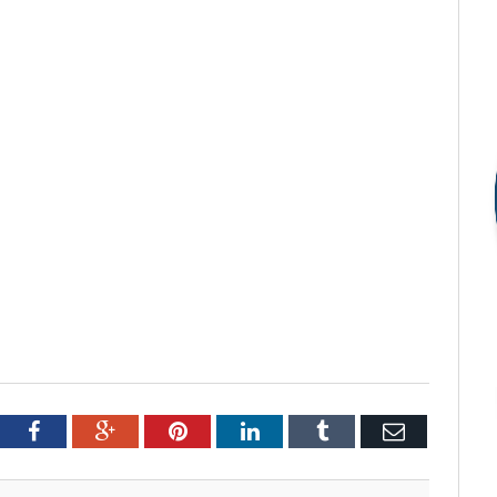
tter
Facebook
Google+
Pinterest
LinkedIn
Tumblr
Email