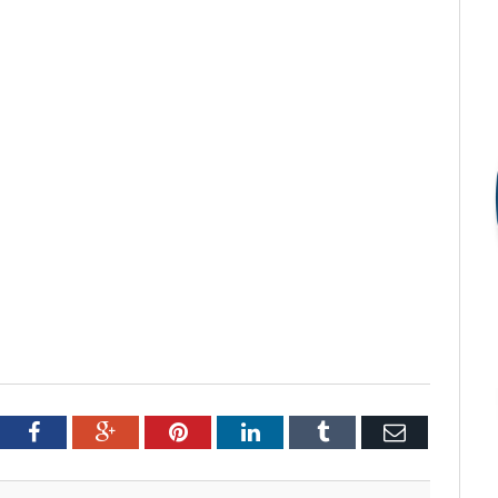
tter
Facebook
Google+
Pinterest
LinkedIn
Tumblr
Email