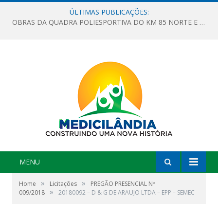
ÚLTIMAS PUBLICAÇÕES:
OBRAS DA QUADRA POLIESPORTIVA DO KM 85 NORTE E DA ESCOLA GASPAR VIANA AVANÇAM
MENU
»
»
Home
Licitações
PREGÃO PRESENCIAL Nº
»
009/2018
20180092 – D & G DE ARAUJO LTDA – EPP – SEMEC