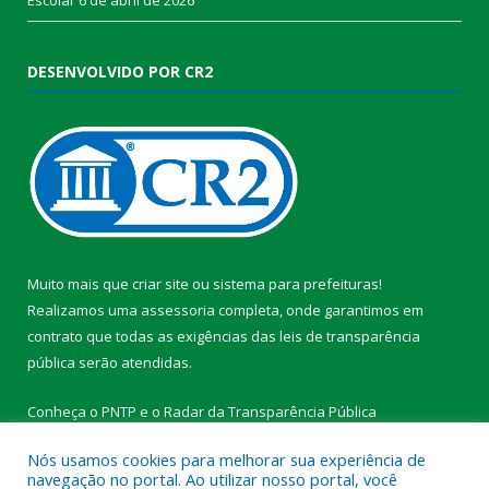
DESENVOLVIDO POR CR2
Muito mais que
criar site
ou
sistema para prefeituras
!
Realizamos uma
assessoria
completa, onde garantimos em
contrato que todas as exigências das
leis de transparência
pública
serão atendidas.
Conheça o
PNTP
e o
Radar da Transparência Pública
Nós usamos cookies para melhorar sua experiência de
navegação no portal. Ao utilizar nosso portal, você