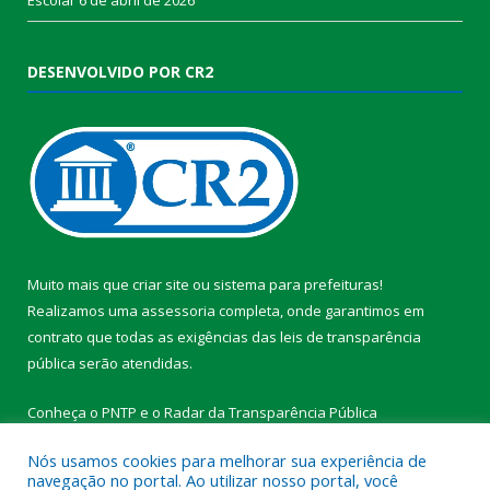
DESENVOLVIDO POR CR2
Muito mais que
criar site
ou
sistema para prefeituras
!
Realizamos uma
assessoria
completa, onde garantimos em
contrato que todas as exigências das
leis de transparência
pública
serão atendidas.
Conheça o
PNTP
e o
Radar da Transparência Pública
Nós usamos cookies para melhorar sua experiência de
navegação no portal. Ao utilizar nosso portal, você