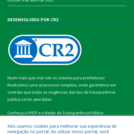
DESENVOLVIDO POR CR2
Muito mais que
criar site
ou
sistema para prefeituras
!
Realizamos uma
assessoria
completa, onde garantimos em
contrato que todas as exigências das
leis de transparência
pública
serão atendidas.
Conheça o
PNTP
e o
Radar da Transparência Pública
Nós usamos cookies para melhorar sua experiência de
navegação no portal. Ao utilizar nosso portal, você