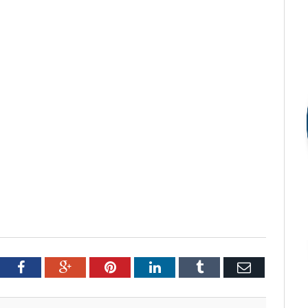
tter
Facebook
Google+
Pinterest
LinkedIn
Tumblr
Email