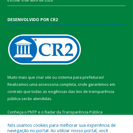
DESENVOLVIDO POR CR2
Muito mais que
criar site
ou
sistema para prefeituras
!
Realizamos uma
assessoria
completa, onde garantimos em
contrato que todas as exigências das
leis de transparência
pública
serão atendidas.
Conheça o
PNTP
e o
Radar da Transparência Pública
Nós usamos cookies para melhorar sua experiência de
navegação no portal. Ao utilizar nosso portal, você