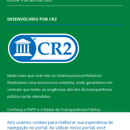
DESENVOLVIDO POR CR2
Muito mais que
criar site
ou
sistema para prefeituras
!
Realizamos uma
assessoria
completa, onde garantimos em
contrato que todas as exigências das
leis de transparência
pública
serão atendidas.
Conheça o
PNTP
e o
Radar da Transparência Pública
Nós usamos cookies para melhorar sua experiência de
navegação no portal. Ao utilizar nosso portal, você