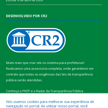
DESENVOLVIDO POR CR2
Muito mais que
criar site
ou
sistema para prefeituras
!
Realizamos uma
assessoria
completa, onde garantimos em
contrato que todas as exigências das
leis de transparência
pública
serão atendidas.
Conheça o
PNTP
e o
Radar da Transparência Pública
Nós usamos cookies para melhorar sua experiência de
navegação no portal. Ao utilizar nosso portal, você