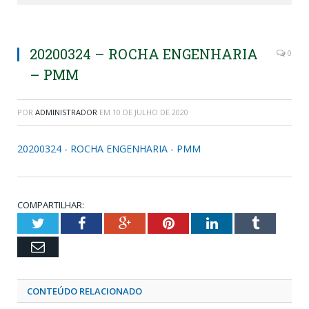
20200324 – ROCHA ENGENHARIA
0
– PMM
POR
ADMINISTRADOR
EM
10 DE JULHO DE 2020
20200324 - ROCHA ENGENHARIA - PMM
COMPARTILHAR:
Twitter
Facebook
Google+
Pinterest
LinkedIn
Tumblr
Email
CONTEÚDO RELACIONADO