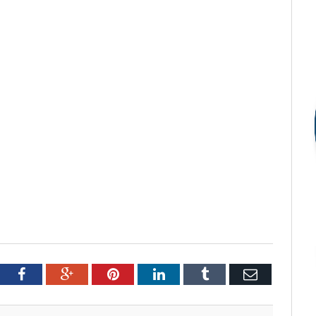
tter
Facebook
Google+
Pinterest
LinkedIn
Tumblr
Email