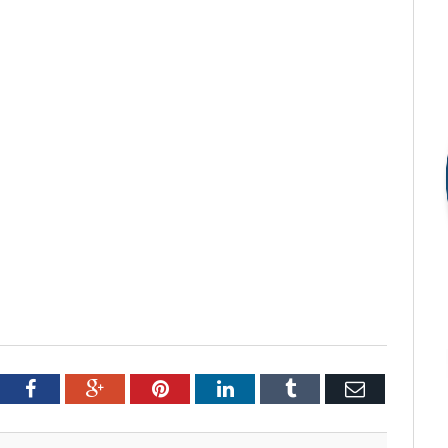
tter
Facebook
Google+
Pinterest
LinkedIn
Tumblr
Email