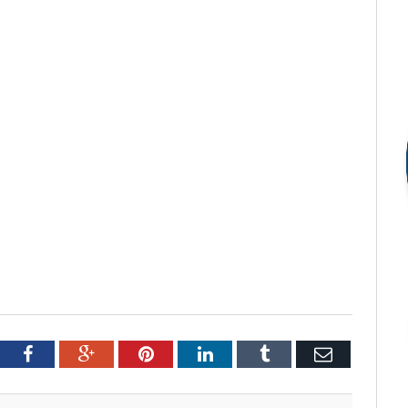
tter
Facebook
Google+
Pinterest
LinkedIn
Tumblr
Email