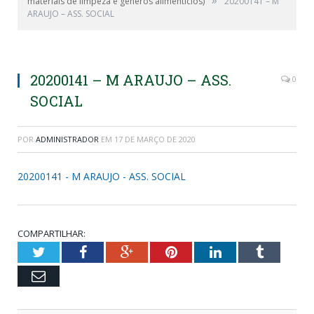
»
materiais de limpeza e gêneros alimentícios)
20200141 – M
ARAUJO – ASS. SOCIAL
20200141 – M ARAUJO – ASS.
0
SOCIAL
POR
ADMINISTRADOR
EM
17 DE MARÇO DE 2020
20200141 - M ARAUJO - ASS. SOCIAL
COMPARTILHAR:
Twitter
Facebook
Google+
Pinterest
LinkedIn
Tumblr
Email