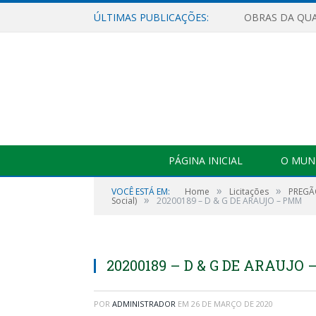
ÚLTIMAS PUBLICAÇÕES:
PÁGINA INICIAL
O MUNI
»
»
VOCÊ ESTÁ EM:
Home
Licitações
PREGÃO
»
Social)
20200189 – D & G DE ARAUJO – PMM
20200189 – D & G DE ARAUJO
POR
ADMINISTRADOR
EM
26 DE MARÇO DE 2020