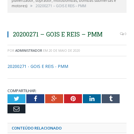
pulverizador, soprador, motobombas, bombas submersas e
»
motores)
20200271 – GOIS E REIS – PMM
20200271 – GOIS E REIS – PMM
0
POR
ADMINISTRADOR
EM
20 DE MAIO DE 2020
20200271 - GOIS E REIS - PMM
COMPARTILHAR:
Twitter
Facebook
Google+
Pinterest
LinkedIn
Tumblr
Email
CONTEÚDO RELACIONADO