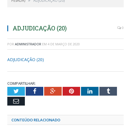
»
PESADA)
ADJUDICAÇÃO (20)
ADJUDICAÇÃO (20)
0
POR
ADMINISTRADOR
EM
4 DE MARÇO DE 2020
ADJUDICAÇÃO (20)
COMPARTILHAR:
Twitter
Facebook
Google+
Pinterest
LinkedIn
Tumblr
Email
CONTEÚDO RELACIONADO