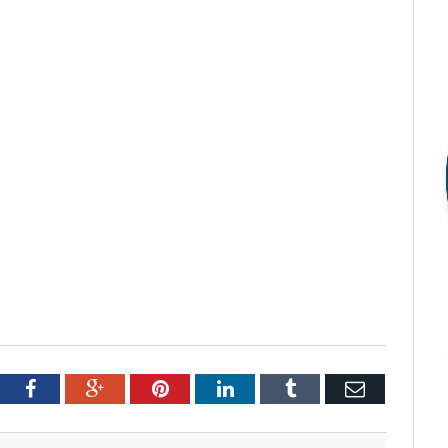
tter
Facebook
Google+
Pinterest
LinkedIn
Tumblr
Email