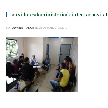
servidoresdoministeriodaintegracaovisi
POR
ADMINISTRADOR
EM
28 DE MARÇO DE 2019