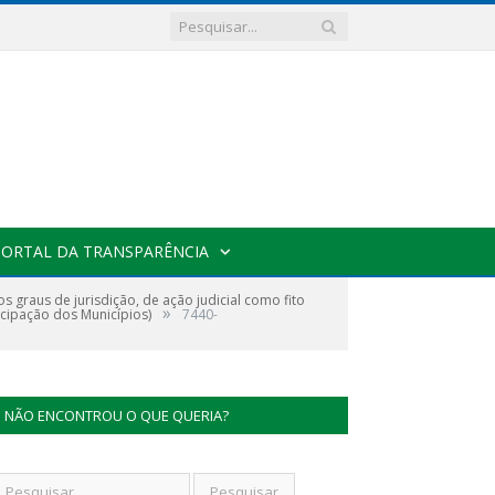
PORTAL DA TRANSPARÊNCIA
graus de jurisdição, de ação judicial como fito
»
icipação dos Municípios)
7440-
NÃO ENCONTROU O QUE QUERIA?