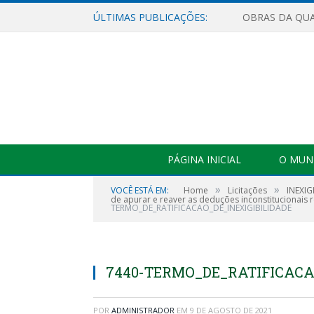
ÚLTIMAS PUBLICAÇÕES:
PÁGINA INICIAL
O MUNI
»
»
VOCÊ ESTÁ EM:
Home
Licitações
INEXIG
de apurar e reaver as deduções inconstitucionais 
TERMO_DE_RATIFICACAO_DE_INEXIGIBILIDADE
7440-TERMO_DE_RATIFICACA
POR
ADMINISTRADOR
EM
9 DE AGOSTO DE 2021