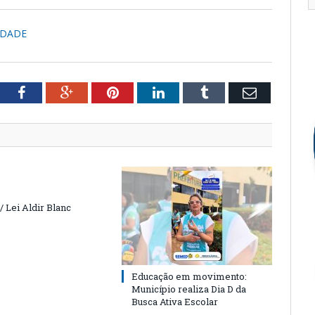
IDADE
tter
Facebook
Google+
Pinterest
LinkedIn
Tumblr
Email
 Lei Aldir Blanc
Educação em movimento:
Município realiza Dia D da
Busca Ativa Escolar